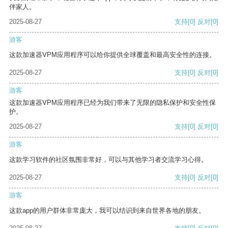
伴家人。
2025-08-27
支持
[0]
反对
[0]
游客
这款加速器VPM应用程序可以给你提供全球覆盖和最高安全性的连接。
2025-08-27
支持
[0]
反对
[0]
游客
这款加速器VPM应用程序已经为我们带来了无限的隐私保护和安全性保
护。
2025-08-27
支持
[0]
反对
[0]
游客
这款学习软件的社区氛围非常好，可以与其他学习者交流学习心得。
2025-08-27
支持
[0]
反对
[0]
游客
这款app的用户群体非常庞大，我可以结识到来自世界各地的朋友。