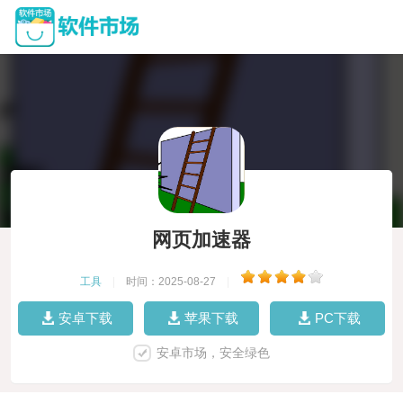
网页加速器
工具
|
时间：2025-08-27
|
安卓下载
苹果下载
PC下载
安卓市场，安全绿色