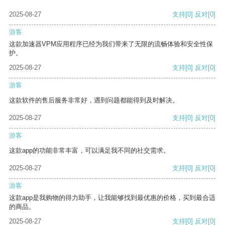
2025-08-27
支持
[0]
反对
[0]
游客
这款加速器VPM应用程序已经为我们带来了无限的流畅体验和安全性保
护。
2025-08-27
支持
[0]
反对
[0]
游客
这款软件的售后服务非常好，遇到问题都能得到及时解决。
2025-08-27
支持
[0]
反对
[0]
游客
这款app的功能非常丰富，可以满足我不同的社交需求。
2025-08-27
支持
[0]
反对
[0]
游客
这款app是我购物的得力助手，让我能够找到最优惠的价格，买到最合适
的商品。
2025-08-27
支持
[0]
反对
[0]