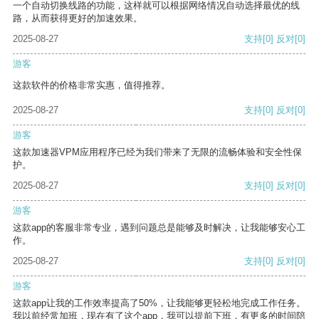
一个自动切换线路的功能，这样就可以根据网络情况自动选择最优的线
路，从而获得更好的加速效果。
2025-08-27
支持
[0]
反对
[0]
游客
这款软件的价格非常实惠，值得推荐。
2025-08-27
支持
[0]
反对
[0]
游客
这款加速器VPM应用程序已经为我们带来了无限的流畅体验和安全性保
护。
2025-08-27
支持
[0]
反对
[0]
游客
这款app的客服非常专业，遇到问题总是能够及时解决，让我能够安心工
作。
2025-08-27
支持
[0]
反对
[0]
游客
这款app让我的工作效率提高了50%，让我能够更轻松地完成工作任务。
我以前经常加班，现在有了这个app，我可以提前下班，有更多的时间陪