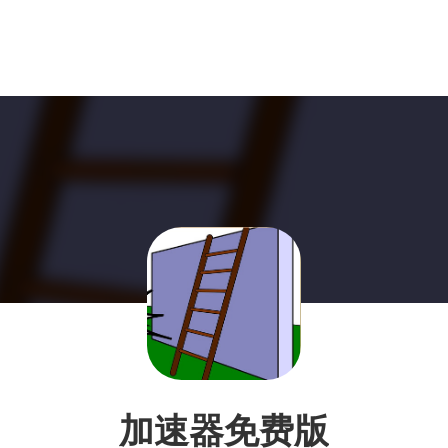
加速器免费版