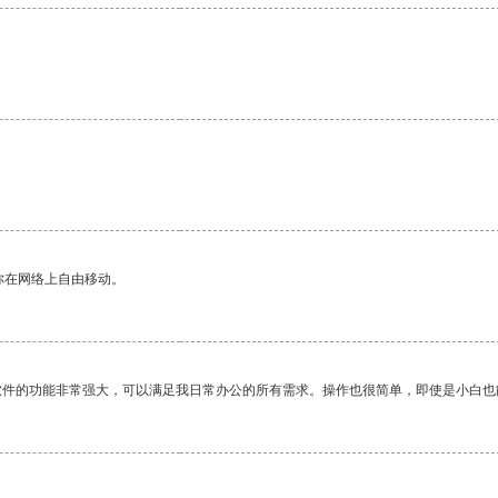
你在网络上自由移动。
软件的功能非常强大，可以满足我日常办公的所有需求。操作也很简单，即使是小白也