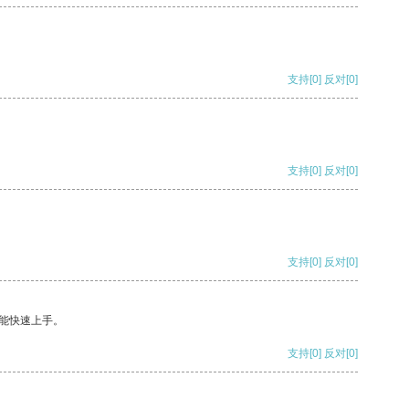
支持
[0]
反对
[0]
支持
[0]
反对
[0]
支持
[0]
反对
[0]
能快速上手。
支持
[0]
反对
[0]