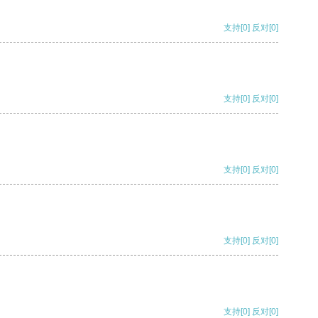
支持
[0]
反对
[0]
支持
[0]
反对
[0]
支持
[0]
反对
[0]
支持
[0]
反对
[0]
支持
[0]
反对
[0]