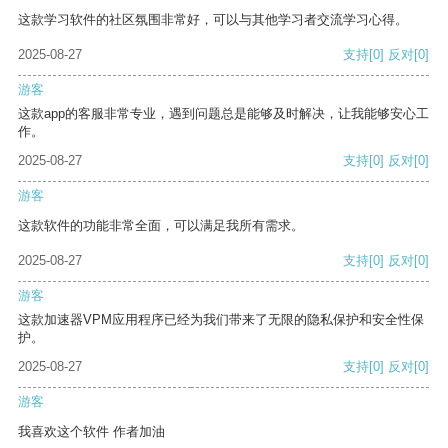
这款学习软件的社区氛围非常好，可以与其他学习者交流学习心得。
2025-08-27
支持
[0]
反对
[0]
游客
这款app的客服非常专业，遇到问题总是能够及时解决，让我能够安心工
作。
2025-08-27
支持
[0]
反对
[0]
游客
这款软件的功能非常全面，可以满足我所有需求。
2025-08-27
支持
[0]
反对
[0]
游客
这款加速器VPM应用程序已经为我们带来了无限的隐私保护和安全性保
护。
2025-08-27
支持
[0]
反对
[0]
游客
我喜欢这个软件 作者加油