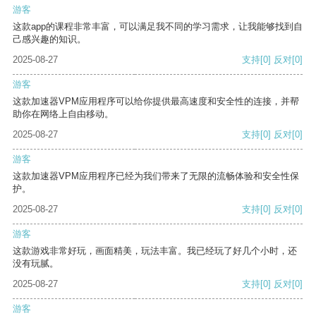
游客
这款app的课程非常丰富，可以满足我不同的学习需求，让我能够找到自
己感兴趣的知识。
2025-08-27
支持
[0]
反对
[0]
游客
这款加速器VPM应用程序可以给你提供最高速度和安全性的连接，并帮
助你在网络上自由移动。
2025-08-27
支持
[0]
反对
[0]
游客
这款加速器VPM应用程序已经为我们带来了无限的流畅体验和安全性保
护。
2025-08-27
支持
[0]
反对
[0]
游客
这款游戏非常好玩，画面精美，玩法丰富。我已经玩了好几个小时，还
没有玩腻。
2025-08-27
支持
[0]
反对
[0]
游客