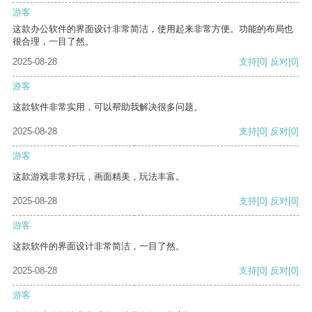
游客
这款办公软件的界面设计非常简洁，使用起来非常方便。功能的布局也
很合理，一目了然。
2025-08-28
支持
[0]
反对
[0]
游客
这款软件非常实用，可以帮助我解决很多问题。
2025-08-28
支持
[0]
反对
[0]
游客
这款游戏非常好玩，画面精美，玩法丰富。
2025-08-28
支持
[0]
反对
[0]
游客
这款软件的界面设计非常简洁，一目了然。
2025-08-28
支持
[0]
反对
[0]
游客