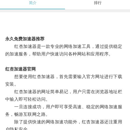
简介
排行
永久免费加速器推荐
红杏加速器是一款专业的网络加速工具，通过提供稳定
的加速服务，帮助用户快速访问各种网站和应用程序。
红杏加速器官网
想要使用红杏加速器，首先需要输入官方网址进行下载
安装。
红杏加速器的网址简单易记，用户只需在浏览器地址栏
中输入即可轻松访问。
一旦连接成功，用户即可享受高速、稳定的网络加速服
务，畅游互联网之路。
除了提供快速的网络加速功能外，红杏加速器还注重用
户隐私安全。